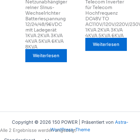
Netzunabhängiger
Telecom Inverter
reiner Sinus-
für Telecom
Wechselrichter
Hochfrequenz
Batteriespannung
DC48V TO
12/24/48/96VDC
AC110V/120V/220V/230
mit Ladegerät
1KVA 2KVA 3KVA
1KVA 2KVA 3KVA
4KVA 5KVA 6KVA
4KVA 5KVA 6KVA
Weiterlesen
8KVA
Weiterlesen
Copyright © 2026 150 POWER | Präsentiert von
Astra-
WordPress-Theme
Alle 2 Ergebnisse werden angezeigt