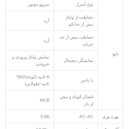
نوع کنترل
سروو موتور
حفاظت از ولتاژ
آره
بیش از حد/کم
حفاظت بیش از حد
آره
جریان
تابع
نمایش ولتاژ ورودی و
نمایشگر دیجیتال
خروجی
6 ثانیه (کوتاه)/180
با تاخیر
ثانیه (طولانی)
اتصال کوتاه و بیش
MCB
از بار
بهره وری
AC-AC
0.96