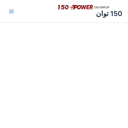
رش
ه
150 توان
حتوا