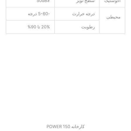
آکوستیک
سطح نویز
≤50dB
درجه حرارت
-5-60 درجه
محیطی
رطوبت
20% تا 90%
کارخانه 150 POWER