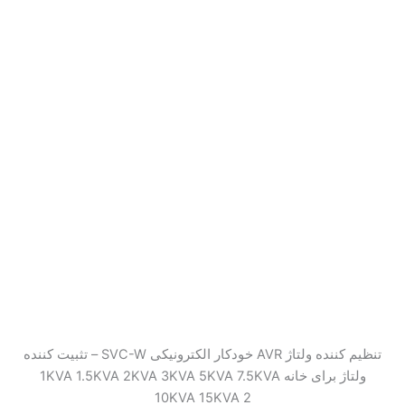
تنظیم کننده ولتاژ AVR خودکار الکترونیکی SVC-W – تثبیت کننده
ولتاژ برای خانه 1KVA 1.5KVA 2KVA 3KVA 5KVA 7.5KVA
10KVA 15KVA 2