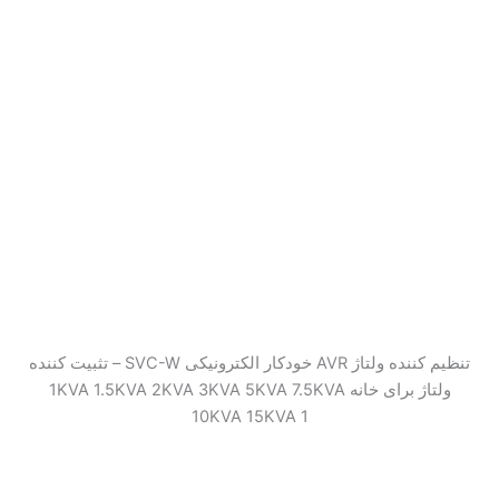
تنظیم کننده ولتاژ AVR خودکار الکترونیکی SVC-W – تثبیت کننده
ولتاژ برای خانه 1KVA 1.5KVA 2KVA 3KVA 5KVA 7.5KVA
10KVA 15KVA 1