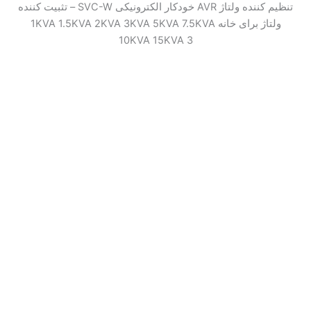
تنظیم کننده ولتاژ AVR خودکار الکترونیکی SVC-W – تثبیت کننده
ولتاژ برای خانه 1KVA 1.5KVA 2KVA 3KVA 5KVA 7.5KVA
10KVA 15KVA 3