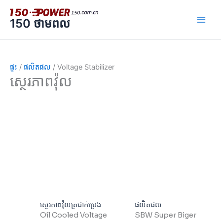
រំលង
ទៅ
150 ថាមពល
មាតិកា
ផ្ទះ
/
ផលិតផល
/ Voltage Stabilizer
ស្ថេរភាពវ៉ុល
ស្ថេរភាពវ៉ុលត្រជាក់ប្រេង
ផលិតផល
Oil Cooled Voltage
SBW Super Biger