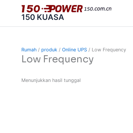
跳
至
150 KUASA
内
容
Rumah
/
produk
/
Online UPS
/ Low Frequency
Low Frequency
Menunjukkan hasil tunggal