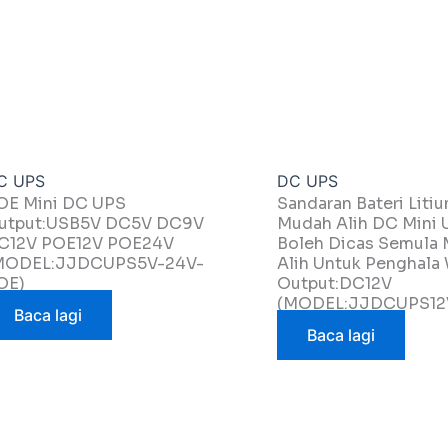
C UPS
DC UPS
OE Mini DC UPS
Sandaran Bateri Liti
utput:USB5V DC5V DC9V
Mudah Alih DC Mini 
C12V POE12V POE24V
Boleh Dicas Semula
MODEL:JJDCUPS5V-24V-
Alih Untuk Penghala 
OE)
Output:DC12V
(MODEL:JJDCUPS12
Baca lagi
Baca lagi