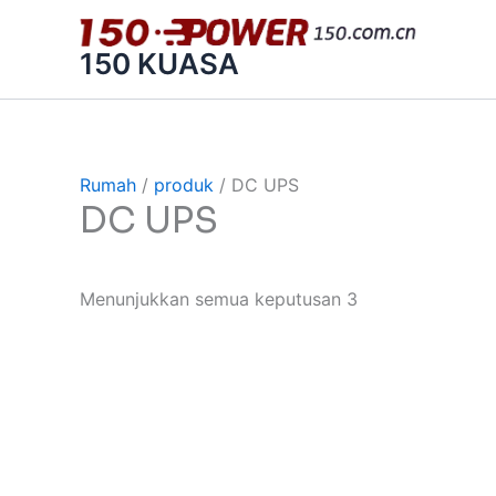
跳
至
150 KUASA
内
容
Rumah
/
produk
/ DC UPS
DC UPS
Menunjukkan semua keputusan 3