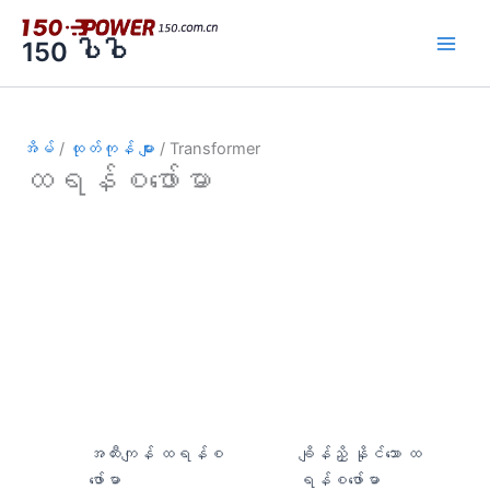
အကြောင်းအရာ
သို့
150 ပါဝါ
ကျော်သွား
ပါ။
အိမ်
/
ထုတ်ကုန် များ
/ Transformer
ထရန်စဖော်မာ
အထီးကျန် ထရန်စ
ချိန်ညှိ နိုင်သော ထ
ဖော်မာ
ရန်စဖော်မာ