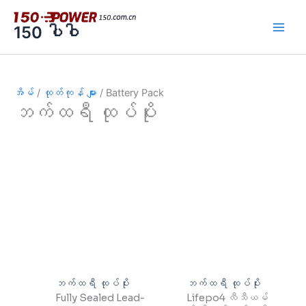
အကြောင်းအရာ
သို့
150 ပါဝါ
ကျော်သွား
ပါ။
အိမ်
/
ထုတ်ကုန် များ
/ Battery Pack
ဘက်ထရီ ထုပ်ပိုး
ဘက်ထရီ ထုပ်ပိုး
ဘက်ထရီ ထုပ်ပိုး
Fully Sealed Lead-
Lifepo4 လီသီယမ်