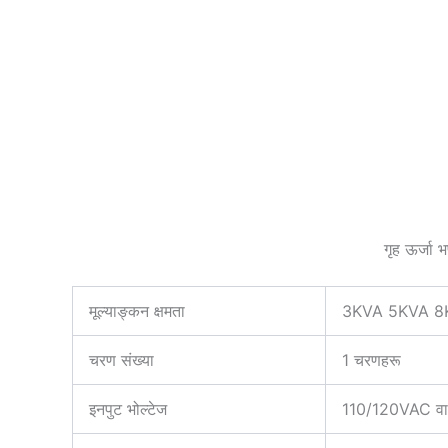
गृह ऊर्ज
मूल्याङ्कन क्षमता
3KVA 5KVA 8
चरण संख्या
1 चरणहरू
इनपुट भोल्टेज
110/120VAC व