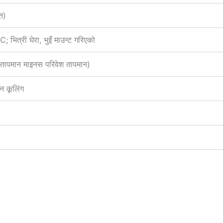
त)
त्री घेरा, भुइँ माउन्ट गरिएको
तापमान माइनस परिवेश तापमान)
ान कूलिंग