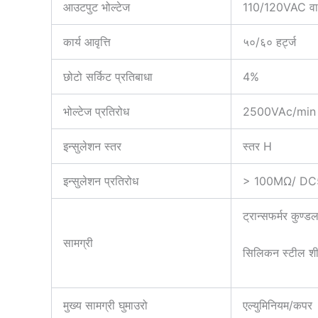
आउटपुट भोल्टेज
110/120VAC व
कार्य आवृत्ति
५०/६० हर्ट्ज
छोटो सर्किट प्रतिबाधा
4%
भोल्टेज प्रतिरोध
2500VAc/min (पन
इन्सुलेशन स्तर
स्तर H
इन्सुलेशन प्रतिरोध
> 100MΩ/ D
ट्रान्सफर्मर कुण्
सामग्री
सिलिकन स्टील श
मुख्य सामग्री घुमाउरो
एल्युमिनियम/कपर