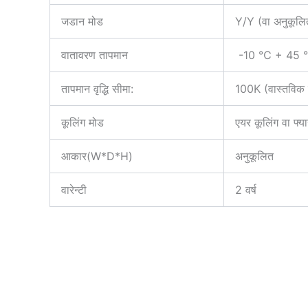
जडान मोड
Y/Y (वा अनुकूलि
वातावरण तापमान
-10 ℃ + 45 ℃; भि
तापमान वृद्धि सीमा:
100K (वास्तविक 
कूलिंग मोड
एयर कूलिंग वा फ्य
आकार(W*D*H)
अनुकूलित
वारेन्टी
2 वर्ष