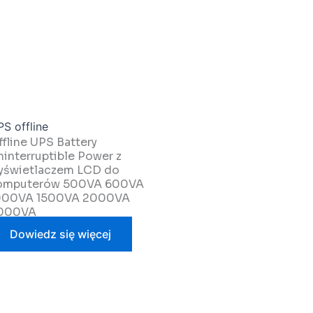
S offline
ffline UPS Battery
ninterruptible Power z
yświetlaczem LCD do
omputerów 500VA 600VA
000VA 1500VA 2000VA
000VA
Dowiedz się więcej