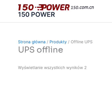
跳
至
150 POWER
内
容
Strona główna
/
Produkty
/ Offline UPS
UPS offline
Wyświetlanie wszystkich wyników 2