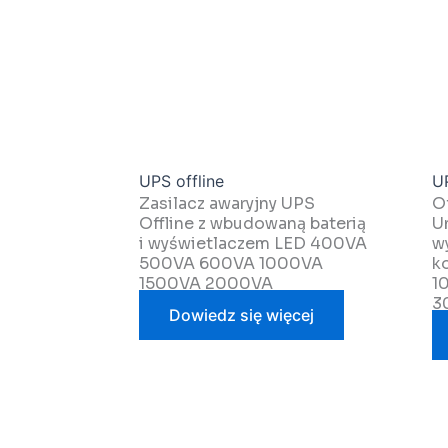
UPS offline
UP
Zasilacz awaryjny UPS
O
Offline z wbudowaną baterią
U
i wyświetlaczem LED 400VA
w
500VA 600VA 1000VA
k
1500VA 2000VA
1
3
Dowiedz się więcej