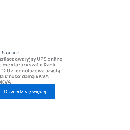
PS online
asilacz awaryjny UPS online
o montażu w szafie Rack
9″ 2U z jednofazową czystą
alą sinusoidalną 6KVA
0KVA
Dowiedz się więcej