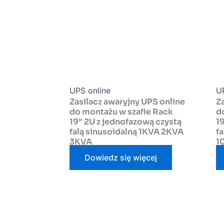
UPS online
U
Zasilacz awaryjny UPS online
Z
do montażu w szafie Rack
d
19″ 2U z jednofazową czystą
1
falą sinusoidalną 1KVA 2KVA
f
3KVA
1
Dowiedz się więcej