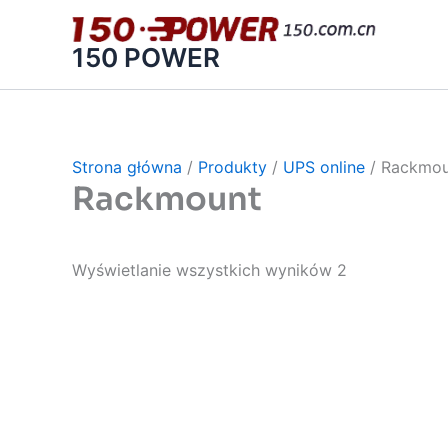
跳
至
150 POWER
内
容
Strona główna
/
Produkty
/
UPS online
/ Rackmou
Rackmount
Wyświetlanie wszystkich wyników 2