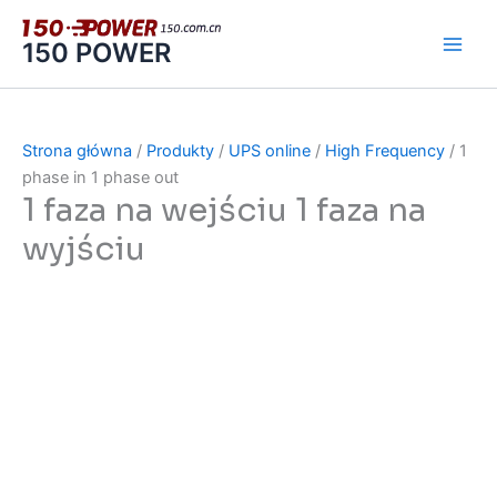
跳
至
150 POWER
内
容
Strona główna
/
Produkty
/
UPS online
/
High Frequency
/ 1
phase in 1 phase out
1 faza na wejściu 1 faza na
wyjściu