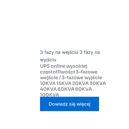
3 fazy na wejściu 3 fazy na
wyjściu
UPS online wysokiej
częstotliwości 3-fazowe
wejście / 3-fazowe wyjście
10KVA 15KVA 20KVA 30KVA
40KVA 60KVA 80KVA
100KVA
Dowiedz się więcej