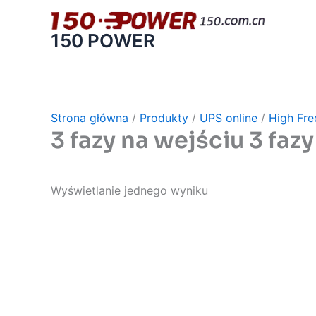
跳
至
150 POWER
内
容
Strona główna
/
Produkty
/
UPS online
/
High Fr
3 fazy na wejściu 3 faz
Wyświetlanie jednego wyniku