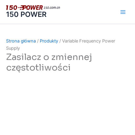
跳
至
150 POWER
内
容
Strona główna
/
Produkty
/ Variable Frequency Power
Supply
Zasilacz o zmiennej
częstotliwości