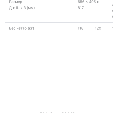
Размер
656 x 405 x
Д x Ш x В (мм)
817
Вес нетто (кг)
118
120