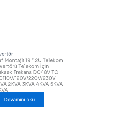
vertör
af Montajlı 19 ″ 2U Telekom
nvertörü Telekom İçin
üksek Frekans DC48V TO
C110V/120V/220V/230V
KVA 2KVA 3KVA 4KVA 5KVA
KVA
Devamını oku