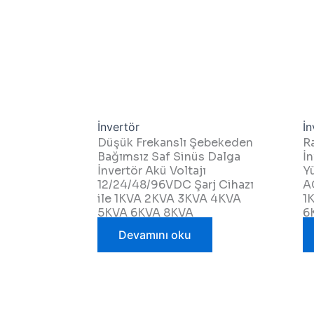
İnvertör
İn
Düşük Frekanslı Şebekeden
R
Bağımsız Saf Sinüs Dalga
İ
İnvertör Akü Voltajı
Y
12/24/48/96VDC Şarj Cihazı
A
ile 1KVA 2KVA 3KVA 4KVA
1
5KVA 6KVA 8KVA
6
Devamını oku