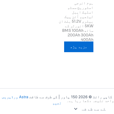
ہوم انرجی
اسٹوریج سسٹم
اسٹیک ایبل
لیتھیم آئن پیک
بیٹری 51.2V بلٹ ان
5KW انورٹر کے
ساتھ BMS 100Ah
200Ah 300Ah
400Ah
مزید پڑھ
کاپی رائٹ © 2026 150 پاور | کی طرف سے طاقت
Astra ورڈپریس
واحد نتیجہ دکھا رہا ہے۔
تھیم