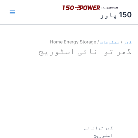
واد
ر
150 پاور
ائیں۔
گھر
/
مصنوعات
/ Home Energy Storage
گھر توانائی اسٹوریج
گھر توانائی
اسٹوریج