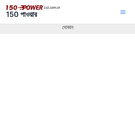
এড়িয়ে
যাও
150 পাওয়ার
কন্টেন্ট
দোকান