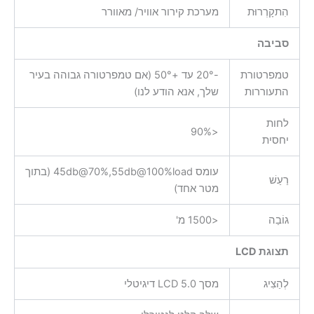
הִתקָרְרוּת
מערכת קירור אוויר/ מאוורר
סביבה
טמפרטורת
-20° עד +50° (אם טמפרטורה גבוהה בעיר
התעוררות
שלך, אנא הודע לנו)
לחות
<90%
יחסית
עומס 45db@70%,55db@100%load (בתוך
רַעַשׁ
מטר אחד)
גוֹבַה
<1500 מ'
תצוגת LCD
לְהַצִיג
מסך 5.0 LCD דיגיטלי