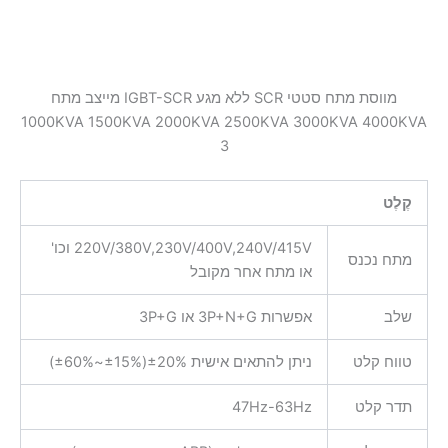
מווסת מתח סטטי SCR ללא מגע IGBT-SCR מייצב מתח
1000KVA 1500KVA 2000KVA 2500KVA 3000KVA 4000KVA
3
קֶלֶט
220V/380V,230V/400V,240V/415V וכו'
מתח נכנס
או מתח אחר מקובל
שלב
אפשרות 3P+N+G או 3P+G
טווח קלט
ניתן להתאים אישית ±20%(±15%~±60%)
תדר קלט
47Hz-63Hz