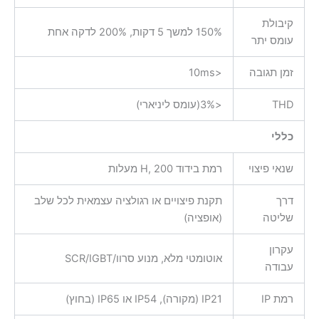
קיבולת
150% למשך 5 דקות, 200% לדקה אחת
עומס יתר
זמן תגובה
<10ms
THD
<3%(עומס ליניארי)
כללי
שנאי פיצוי
רמת בידוד H, 200 מעלות
דרך
תקנת פיצויים או רגולציה עצמאית לכל שלב
שליטה
(אופציה)
עקרון
אוטומטי מלא, מנוע סרוו/SCR/IGBT
עבודה
רמת IP
IP21 (מקורה), IP54 או IP65 (בחוץ)