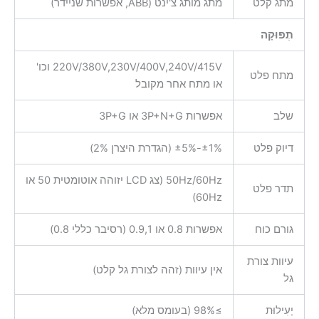
מתג קלט
מתג מותג צ'ינט (ABB, אפשרות שניידר)
תְפוּקָה
220V/380V,230V/400V,240V/415V וכו'
מתח פלט
או מתח אחר מקובל
שלב
אפשרות 3P+N+G או 3P+G
דיוק פלט
±1%-±5% (הגדרת היצרן 2%)
50Hz/60Hz (צג LCD יזוהה אוטומטית 50 או
תדר פלט
60Hz)
גורם כוח
אפשרות 0.8 או 0.9,1 (רסיבר כללי 0.8)
עיוות צורת
אין עיוות (זהה לצורת גל קלט)
גל
יְעִילוּת
≥98% (בעומס מלא)