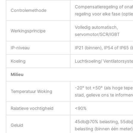
Compensatieregeling of onaf
Controlemethode
regeling voor elke fase (optie
Volledig automatisch,
Werkingsprincipe
servomotor/SCR/IGBT
IP-niveau
IP21 (binnen), IP54 of IP65 (
Koeling
Luchtkoeling/ Ventilatorsys
Milieu
-20° tot +50° (als hoge tepe
Temperatuur Woking
stad, gelieve ons te informer
Ralatieve vochtigheid
<90%
45db@70% belasting, 55d
Geluid
belasting (binnen één meter)