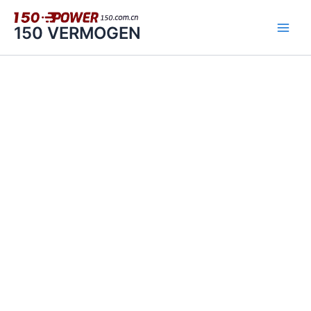
Ga
naar
150 VERMOGEN
de
inhoud