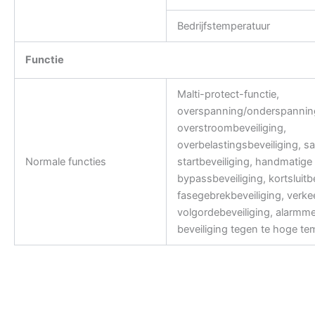
Bedrijfstemperatuur
Functie
Malti-protect-functie,
overspanning/onderspanning
overstroombeveiliging,
overbelastingsbeveiliging, sa
Normale functies
startbeveiliging, handmatige
bypassbeveiliging, kortsluitbe
fasegebrekbeveiliging, verke
volgordebeveiliging, alarmme
beveiliging tegen te hoge te