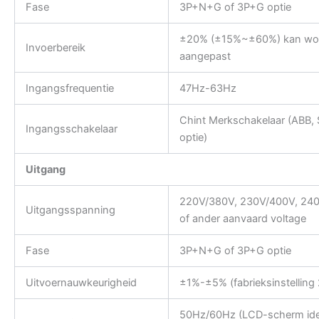
Fase
3P+N+G of 3P+G optie
±20% (±15%~±60%) kan wo
Invoerbereik
aangepast
Ingangsfrequentie
47Hz-63Hz
Chint Merkschakelaar (ABB, 
Ingangsschakelaar
optie)
Uitgang
220V/380V, 230V/400V, 240
Uitgangsspanning
of ander aanvaard voltage
Fase
3P+N+G of 3P+G optie
Uitvoernauwkeurigheid
±1%-±5% (fabrieksinstelling
50Hz/60Hz (LCD-scherm iden