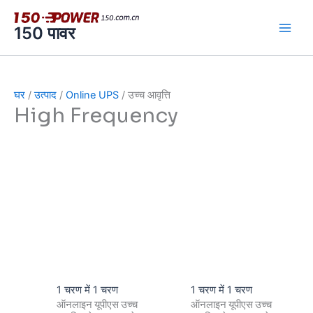
跳
至
150 पावर
内
容
घर
/
उत्पाद
/
Online UPS
/ उच्च आवृत्ति
High Frequency
1 चरण में 1 चरण
1 चरण में 1 चरण
ऑनलाइन यूपीएस उच्च
ऑनलाइन यूपीएस उच्च