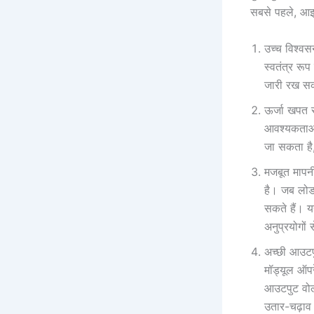
सबसे पहले, आइए
उच्च विश्वसन
स्वतंत्र रू
जारी रख सकत
ऊर्जा खपत स
आवश्यकताओं 
जा सकता है
मजबूत मापनी
है। जब लोड 
सकते हैं। य
अनुप्रयोगों 
अच्छी आउटपु
मॉड्यूल ऑप
आउटपुट वोल्
उतार-चढ़ाव