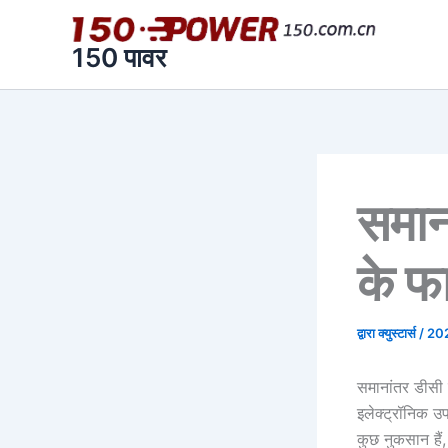
यहाँ
नाम*
跳
टाइप
至
करें..
150 पावर
内
容
समान
के फ
द्वारा
क्युस्टार्स
/
20
समानांतर डीसी
इलेक्ट्रॉनिक 
कुछ नुकसान हैं,