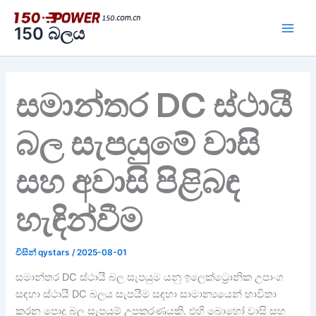
අන්තර්ගතය
වෙත
150 බලය
යන්න
සමාන්තර DC ස්ථායී
බල සැපයුමේ වාසි
සහ අවාසි පිළිබඳ
හැඳින්වීම
විසින්
qystars
/
2025-08-01
සමාන්තර DC ස්ථායී බල සැපයුම යනු ඉලෙක්ට්‍රොනික උපාංග
සඳහා ස්ථායී DC බලය සැපයීම සඳහා සාමාන්‍යයෙන් භාවිතා
කරන පොදු බල සැපයුම් උපකරණයකි. එහි බොහෝ වාසි සහ