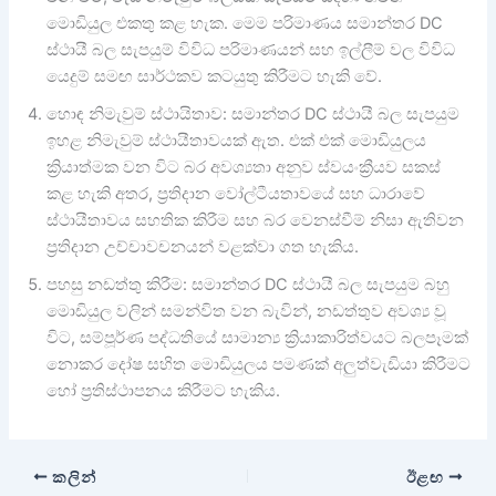
මොඩියුල එකතු කළ හැක. මෙම පරිමාණය සමාන්තර DC
ස්ථායී බල සැපයුම් විවිධ පරිමාණයන් සහ ඉල්ලීම් වල විවිධ
යෙදුම් සමඟ සාර්ථකව කටයුතු කිරීමට හැකි වේ.
හොඳ නිමැවුම් ස්ථායිතාව: සමාන්තර DC ස්ථායී බල සැපයුම
ඉහළ නිමැවුම් ස්ථායීතාවයක් ඇත. එක් එක් මොඩියුලය
ක්‍රියාත්මක වන විට බර අවශ්‍යතා අනුව ස්වයංක්‍රීයව සකස්
කළ හැකි අතර, ප්‍රතිදාන වෝල්ටීයතාවයේ සහ ධාරාවේ
ස්ථායීතාවය සහතික කිරීම සහ බර වෙනස්වීම් නිසා ඇතිවන
ප්‍රතිදාන උච්චාවචනයන් වළක්වා ගත හැකිය.
පහසු නඩත්තු කිරීම: සමාන්තර DC ස්ථායී බල සැපයුම බහු
මොඩියුල වලින් සමන්විත වන බැවින්, නඩත්තුව අවශ්‍ය වූ
විට, සම්පූර්ණ පද්ධතියේ සාමාන්‍ය ක්‍රියාකාරිත්වයට බලපෑමක්
නොකර දෝෂ සහිත මොඩියුලය පමණක් අලුත්වැඩියා කිරීමට
හෝ ප්‍රතිස්ථාපනය කිරීමට හැකිය.
කලින්
ඊළඟ