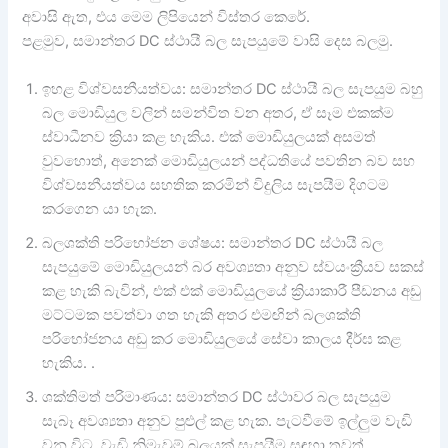
අවාසි ඇත, එය මෙම ලිපියෙන් විස්තර කෙරේ.
පළමුව, සමාන්තර DC ස්ථායී බල සැපයුමේ වාසි දෙස බලමු.
ඉහළ විශ්වසනීයත්වය: සමාන්තර DC ස්ථායී බල සැපයුම බහු
බල මොඩියුල වලින් සමන්විත වන අතර, ඒ සෑම එකක්ම
ස්වාධීනව ක්‍රියා කළ හැකිය. එක් මොඩියුලයක් අසමත්
වුවහොත්, අනෙක් මොඩියුලයන් පද්ධතියේ පවතින බව සහ
විශ්වසනීයත්වය සහතික කරමින් විදුලිය සැපයීම දිගටම
කරගෙන යා හැක.
බලශක්ති පරිභෝජන ශේෂය: සමාන්තර DC ස්ථායී බල
සැපයුමේ මොඩියුලයන් බර අවශ්‍යතා අනුව ස්වයංක්‍රීයව සකස්
කළ හැකි බැවින්, එක් එක් මොඩියුලයේ ක්‍රියාකාරී පීඩනය අඩු
මට්ටමක පවත්වා ගත හැකි අතර එමඟින් බලශක්ති
පරිභෝජනය අඩු කර මොඩියුලයේ සේවා කාලය දීර්ඝ කළ
හැකිය. .
ශක්තිමත් පරිමාණය: සමාන්තර DC ස්ථාවර බල සැපයුම
සැබෑ අවශ්‍යතා අනුව පුළුල් කළ හැක. පැටවීමේ ඉල්ලුම වැඩි
වන විට, වැඩි නිමැවුම් බලයක් සැපයීම සඳහා තවත්