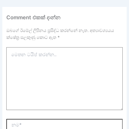
Comment එකක් දාන්න
ඔබගේ ඊමේල් ලිපිනය ප්‍රසිද්ධ කරන්නේ නැත.
අත්‍යාවශ්‍යයය
ක්ෂේත්‍ර සලකුණු කොට ඇත
*
මෙතන
ටයිප්
කරන්න..
නම*