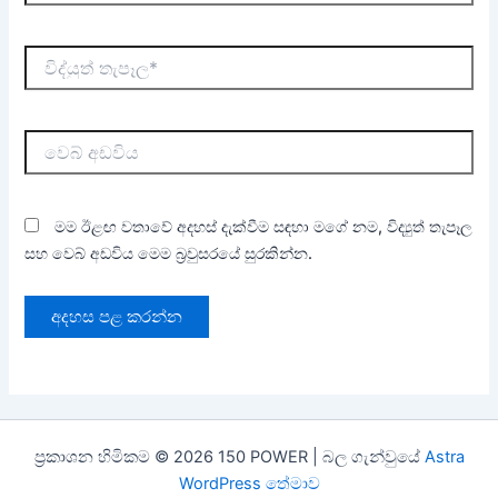
විද්යුත්
තැපෑල*
වෙබ්
අඩවිය
මම ඊළඟ වතාවේ අදහස් දැක්වීම සඳහා මගේ නම, විද්‍යුත් තැපෑල
සහ වෙබ් අඩවිය මෙම බ්‍රවුසරයේ සුරකින්න.
ප්‍රකාශන හිමිකම © 2026 150 POWER | බල ගැන්වුයේ
Astra
WordPress තේමාව