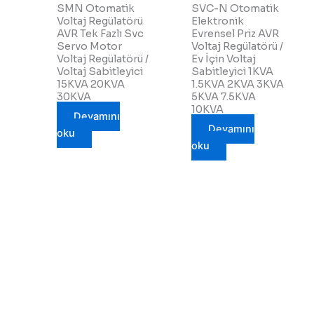
SMN Otomatik
SVC-N Otomatik
Voltaj Regülatörü
Elektronik
AVR Tek Fazlı Svc
Evrensel Priz AVR
Servo Motor
Voltaj Regülatörü /
Voltaj Regülatörü /
Ev İçin Voltaj
Voltaj Sabitleyici
Sabitleyici 1KVA
15KVA 20KVA
1.5KVA 2KVA 3KVA
30KVA
5KVA 7.5KVA
10KVA
Devamını
Devamını
oku
oku