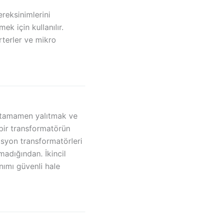
ereksinimlerini
k için kullanılır.
erterler ve mikro
tan tamamen yalıtmak ve
 bir transformatörün
lasyon transformatörleri
madığından. İkincil
nımı güvenli hale