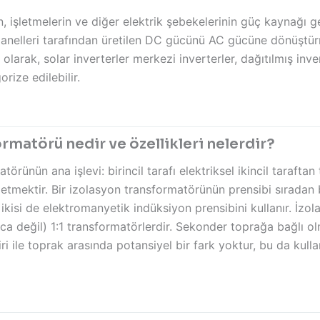
in, işletmelerin ve diğer elektrik şebekelerinin güç kaynağı g
anelleri tarafından üretilen DC gücünü AC gücüne dönüştürme
 olarak, solar inverterler merkezi inverterler, dağıtılmış inv
rize edilebilir.
rmatörü nedir ve özellikleri nelerdir?
törünün ana işlevi: birincil tarafı elektriksel ikincil taraf
 etmektir. Bir izolasyon transformatörünün prensibi sıradan
 ikisi de elektromanyetik indüksiyon prensibini kullanır. İzo
zca değil) 1:1 transformatörlerdir. Sekonder toprağa bağlı ol
i ile toprak arasında potansiyel bir fark yoktur, bu da kulla