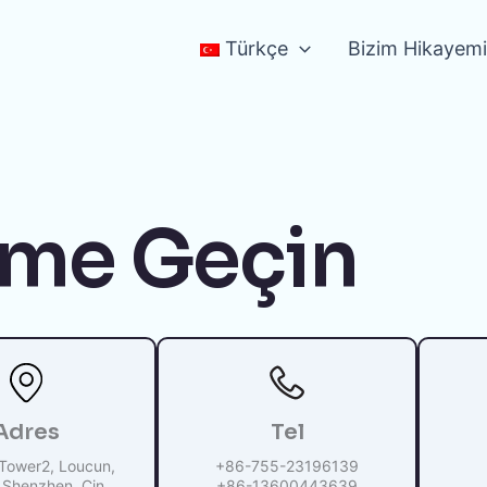
Türkçe
Bizim Hikayem
şime Geçin
Adres
Tel
Tower2, Loucun,
+86-755-23196139
 Shenzhen, Çin
+86-13600443639