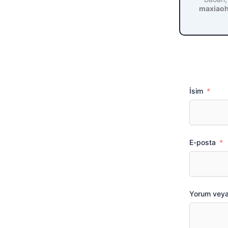
maxiao
İsim
E-posta
Yorum vey