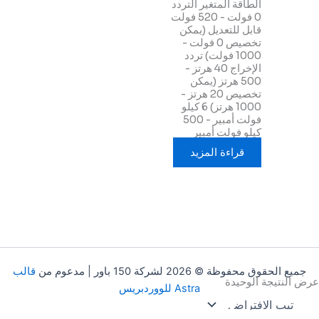
الطاقة المتغير التردد
0 فولت - 520 فولت
قابل للتعديل (يمكن
تخصيص 0 فولت -
1000 فولت) تردد
الإخراج 40 هرتز -
500 هرتز (يمكن
تخصيص 20 هرتز -
1000 هرتز) 6 كيلو
فولت أمبير - 500
كيلو فولت أمبير
قراءة المزيد
جميع الحقوق محفوظة © 2026 لشركة 150 باور | مدعوم من
قالب
عرض النتيجة الوحيدة
Astra للووردبريس