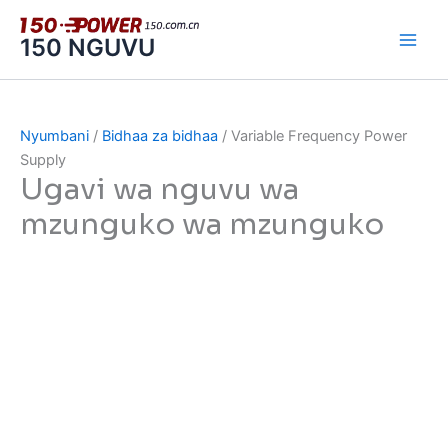
Ruka
hadi
150 NGUVU
yaliyomo
Nyumbani
/
Bidhaa za bidhaa
/ Variable Frequency Power
Supply
Ugavi wa nguvu wa
mzunguko wa mzunguko