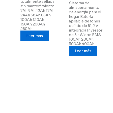
totalmente sellada
Sistema de
sin mantenimiento
almacenamiento
7Ah 9Ah 12Ah 17Ah
de energía para el
24Ah 38Ah 65Ah
hogar Batería
100Ah 120Ah
apilable de iones
150Ah 200Ah
de litio de 51,2 V
250Ah
integrada Inversor
de 5 kW con BMS
Leer más
100Ah 200Ah
300Ah 400Ah
Leer más