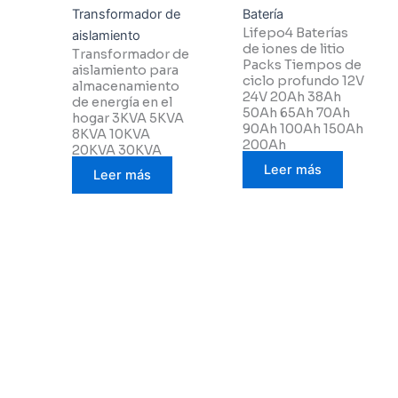
Transformador de
Batería
Lifepo4 Baterías
aislamiento
de iones de litio
Transformador de
Packs Tiempos de
aislamiento para
ciclo profundo 12V
almacenamiento
24V 20Ah 38Ah
de energía en el
50Ah 65Ah 70Ah
hogar 3KVA 5KVA
90Ah 100Ah 150Ah
8KVA 10KVA
200Ah
20KVA 30KVA
Leer más
Leer más