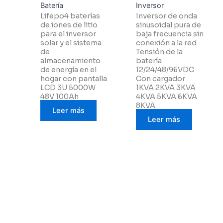
Batería
Inversor
Lifepo4 baterías
Inversor de onda
de iones de litio
sinusoidal pura de
para el inversor
baja frecuencia sin
solar y el sistema
conexión a la red
de
Tensión de la
almacenamiento
batería
de energía en el
12/24/48/96VDC
hogar con pantalla
Con cargador
LCD 3U 5000W
1KVA 2KVA 3KVA
48V 100Ah
4KVA 5KVA 6KVA
8KVA
Leer más
Leer más