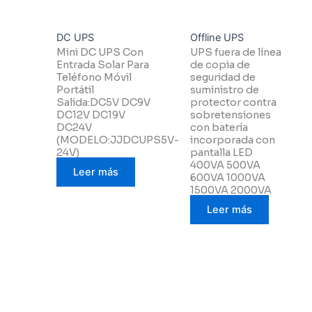
DC UPS
Offline UPS
Mini DC UPS Con
UPS fuera de línea
Entrada Solar Para
de copia de
Teléfono Móvil
seguridad de
Portátil
suministro de
Salida:DC5V DC9V
protector contra
DC12V DC19V
sobretensiones
DC24V
con batería
(MODELO:JJDCUPS5V-
incorporada con
24V)
pantalla LED
400VA 500VA
Leer más
600VA 1000VA
1500VA 2000VA
Leer más