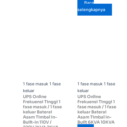
Baca
selengkapnya
1 fase masuk 1 fase
1 fase masuk 1 fase
keluar
keluar
UPS Online
UPS Online
Frekuensi Tinggi 1
Frekuensi Tinggi 1
fase masuk / 1 fase
fase masuk / 1 fase
keluar Baterai
keluar Baterai
Asam Timbal In-
Asam Timbal In-
Built-In 110V /
Built 6KVA 10KVA