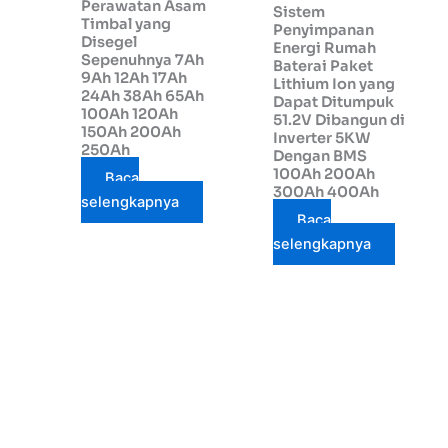
Perawatan Asam
Sistem
Timbal yang
Penyimpanan
Disegel
Energi Rumah
Sepenuhnya 7Ah
Baterai Paket
9Ah 12Ah 17Ah
Lithium Ion yang
24Ah 38Ah 65Ah
Dapat Ditumpuk
100Ah 120Ah
51.2V Dibangun di
150Ah 200Ah
Inverter 5KW
250Ah
Dengan BMS
100Ah 200Ah
Baca
300Ah 400Ah
selengkapnya
Baca
selengkapnya