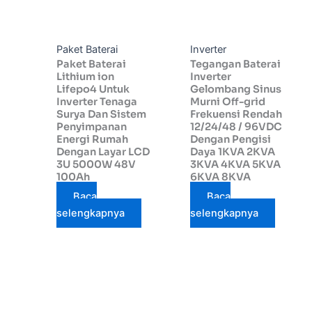
Paket Baterai
Inverter
Paket Baterai
Tegangan Baterai
Lithium ion
Inverter
Lifepo4 Untuk
Gelombang Sinus
Inverter Tenaga
Murni Off-grid
Surya Dan Sistem
Frekuensi Rendah
Penyimpanan
12/24/48 / 96VDC
Energi Rumah
Dengan Pengisi
Dengan Layar LCD
Daya 1KVA 2KVA
3U 5000W 48V
3KVA 4KVA 5KVA
100Ah
6KVA 8KVA
Baca
Baca
selengkapnya
selengkapnya