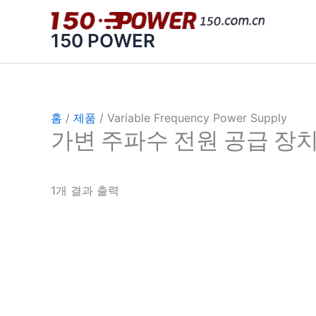
콘
텐
150 POWER
츠
로
건
너
홈
/
제품
/ Variable Frequency Power Supply
뛰
가변 주파수 전원 공급 장
기
1개 결과 출력