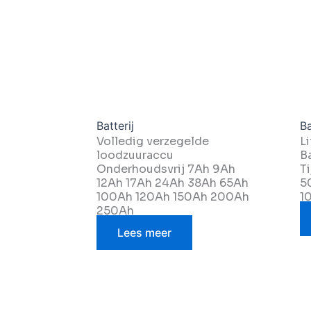
Batterij
Ba
Volledig verzegelde
L
loodzuuraccu
B
Onderhoudsvrij 7Ah 9Ah
T
12Ah 17Ah 24Ah 38Ah 65Ah
5
100Ah 120Ah 150Ah 200Ah
1
250Ah
Lees meer