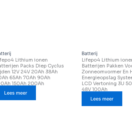
tterij
Batterij
ifepo4 Lithium ionen
Lifepo4 Lithium ione
atterijen Packs Diep Cyclus
Batterijen Pakken Vo
ijden 12V 24V 20Ah 38Ah
Zonneomvormer En 
0Ah 65Ah 70Ah 90Ah
Energieopslag Syst
00Ah 150Ah 200Ah
LCD Vertoning 3U 
48V 100Ah
Lees meer
Lees meer