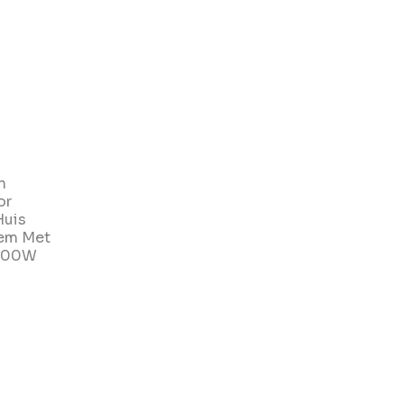
n
or
Huis
eem Met
5000W