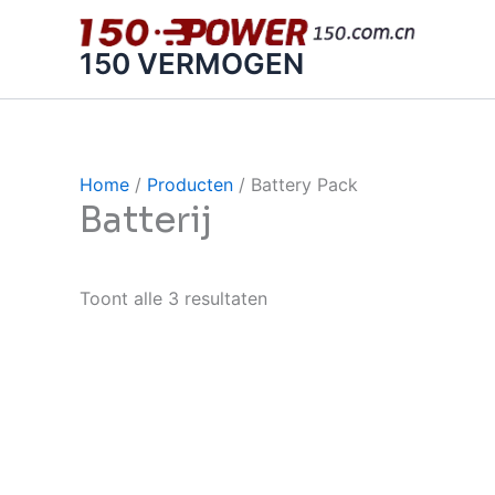
Ga
naar
150 VERMOGEN
de
inhoud
Home
/
Producten
/ Battery Pack
Batterij
Toont alle 3 resultaten