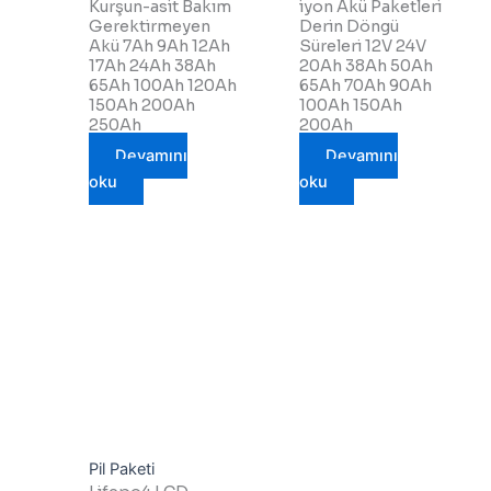
Kurşun-asit Bakım
iyon Akü Paketleri
Gerektirmeyen
Derin Döngü
Akü 7Ah 9Ah 12Ah
Süreleri 12V 24V
17Ah 24Ah 38Ah
20Ah 38Ah 50Ah
65Ah 100Ah 120Ah
65Ah 70Ah 90Ah
150Ah 200Ah
100Ah 150Ah
250Ah
200Ah
Devamını
Devamını
oku
oku
Pil Paketi