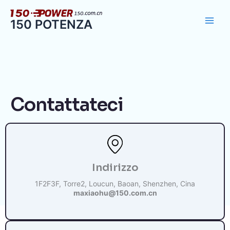
Vai
al
150 POTENZA
contenuto
Contattateci
Indirizzo
1F2F3F, Torre2, Loucun, Baoan, Shenzhen, Cina
maxiaohu@150.com.cn