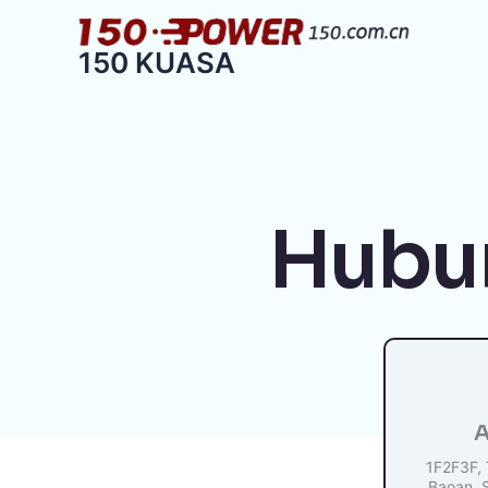
跳
至
150 KUASA
内
容
Hubu
A
1F2F3F, 
Baoan, 