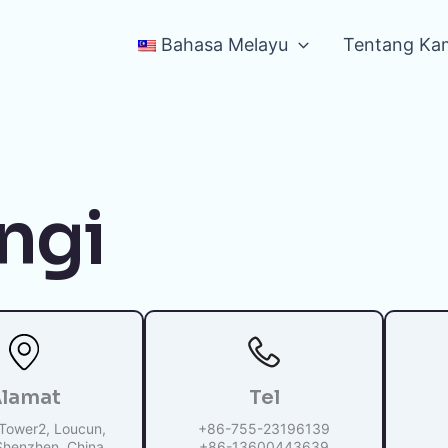
Bahasa Melayu
Tentang Ka
ngi
lamat
Tel
Tower2, Loucun,
+86-755-23196139
Shenzhen, China
+86-13600443639