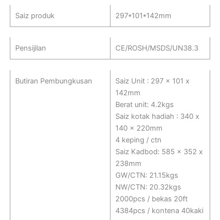
Saiz produk
297*101*142mm
Pensijilan
CE/ROSH/MSDS/UN38.3
Butiran Pembungkusan
Saiz Unit : 297 x 101 x
142mm
Berat unit: 4.2kgs
Saiz kotak hadiah : 340 x
140 x 220mm
4 keping / ctn
Saiz Kadbod: 585 x 352 x
238mm
GW/CTN: 21.15kgs
NW/CTN: 20.32kgs
2000pcs / bekas 20ft
4384pcs / kontena 40kaki